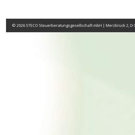
© 2026 STECO Steuerberatungsgesellschaft mbH | Merzbrück 2, D-5